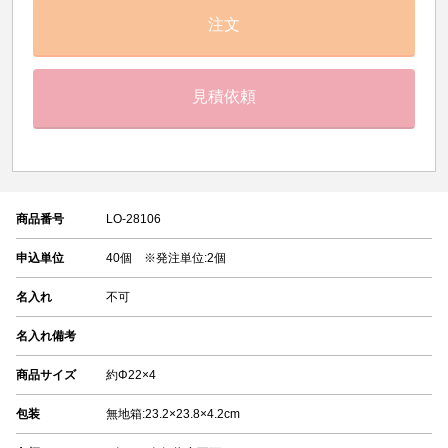
注文
見積依頼
商品番号
LO-28106
申込単位
40個 ※発注単位:2個
名入れ
不可
名入れ備考
商品サイズ
約Φ22×4
包装
無地箱:23.2×23.8×4.2cm