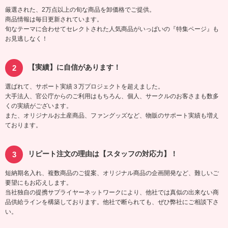
厳選された、2万点以上の旬な商品を卸価格でご提供。
商品情報は毎日更新されています。
旬なテーマに合わせてセレクトされた人気商品がいっぱいの『特集ページ』も
お見逃しなく！
【実績】に自信があります！
選ばれて、サポート実績３万プロジェクトを超えました。
大手法人、官公庁からのご利用はもちろん、個人、サークルのお客さまも数多
くの実績がございます。
また、オリジナルお土産商品、ファングッズなど、物販のサポート実績も増え
ております。
リピート注文の理由は【スタッフの対応力】！
短納期名入れ、複数商品のご提案、オリジナル商品の企画開発など、難しいご
要望にもお応えします。
当社独自の提携サプライヤーネットワークにより、他社では真似の出来ない商
品供給ラインを構築しております。他社で断られても、ぜひ弊社にご相談下さ
い。