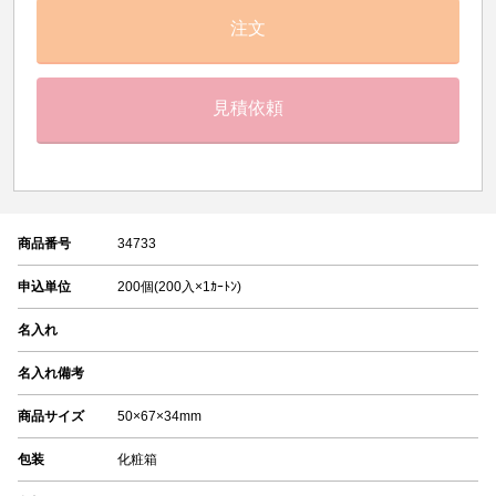
注文
見積依頼
商品番号
34733
申込単位
200個(200入×1ｶｰﾄﾝ)
名入れ
名入れ備考
商品サイズ
50×67×34mm
包装
化粧箱