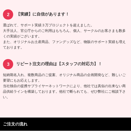
【実績】に自信があります！
選ばれて、サポート実績３万プロジェクトを超えました。
大手法人、官公庁からのご利用はもちろん、個人、サークルのお客さまも数多
くの実績がございます。
また、オリジナルお土産商品、ファングッズなど、物販のサポート実績も増え
ております。
リピート注文の理由は【スタッフの対応力】！
短納期名入れ、複数商品のご提案、オリジナル商品の企画開発など、難しいご
要望にもお応えします。
当社独自の提携サプライヤーネットワークにより、他社では真似の出来ない商
品供給ラインを構築しております。他社で断られても、ぜひ弊社にご相談下さ
い。
ご注文の流れ