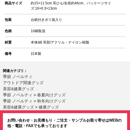
商品サイズ
約15×11.5cm 耳ひも/全長約46cm、パッケージサイ
ズ:16×0.3×13cm
包装
台紙付きポリ袋入り
色柄
10柄取混
材質
本体/綿 耳部/アクリル・ナイロン樹脂
備考
日本製
関連カテゴリ：
季節 ノベルティ
アウトドア関連グッズ
美容&健康グッズ
季節 ノベルティ
>
春夏向けグッズ
季節 ノベルティ
>
秋冬向けグッズ
美容&健康グッズ
>
健康グッズ
お問い合わせ・お見積もり・ご注文・サンプルお取り寄せはWEBの
他・電話・FAXでも承っております