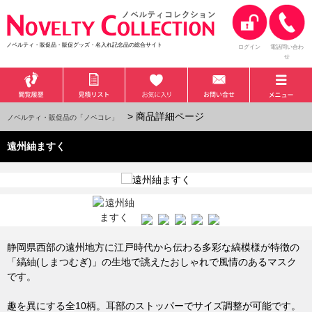
ノベルティ・販促品・販促グッズ・名入れ記念品の総合サイト
ログイン
電話問い合わ
せ
> 商品詳細ページ
ノベルティ・販促品の「ノベコレ」
遠州紬ますく
静岡県西部の遠州地方に江戸時代から伝わる多彩な縞模様が特徴の
「縞紬(しまつむぎ)」の生地で誂えたおしゃれで風情のあるマスク
です。
趣を異にする全10柄。耳部のストッパーでサイズ調整が可能です。