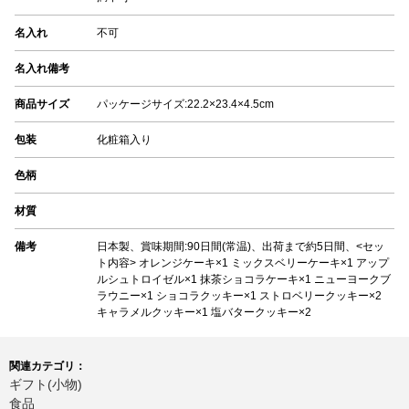
名入れ
不可
名入れ備考
商品サイズ
パッケージサイズ:22.2×23.4×4.5cm
包装
化粧箱入り
色柄
材質
備考
日本製、賞味期間:90日間(常温)、出荷まで約5日間、<セッ
ト内容> オレンジケーキ×1 ミックスベリーケーキ×1 アップ
ルシュトロイゼル×1 抹茶ショコラケーキ×1 ニューヨークブ
ラウニー×1 ショコラクッキー×1 ストロベリークッキー×2
キャラメルクッキー×1 塩バタークッキー×2
関連カテゴリ：
ギフト(小物)
食品