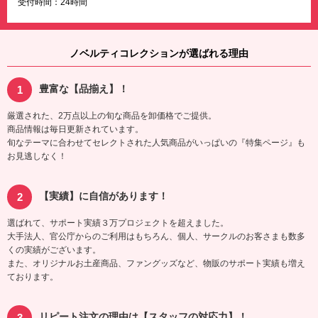
受付時間：24時間
ノベルティコレクションが選ばれる理由
豊富な【品揃え】！
厳選された、2万点以上の旬な商品を卸価格でご提供。
商品情報は毎日更新されています。
旬なテーマに合わせてセレクトされた人気商品がいっぱいの『特集ページ』も
お見逃しなく！
【実績】に自信があります！
選ばれて、サポート実績３万プロジェクトを超えました。
大手法人、官公庁からのご利用はもちろん、個人、サークルのお客さまも数多
くの実績がございます。
また、オリジナルお土産商品、ファングッズなど、物販のサポート実績も増え
ております。
リピート注文の理由は【スタッフの対応力】！