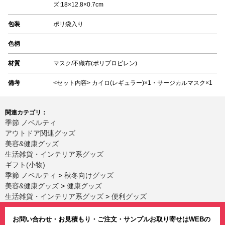
ズ:18×12.8×0.7cm
包装
ポリ袋入り
色柄
材質
マスク/不織布(ポリプロピレン)
備考
<セット内容> カイロ(レギュラー)×1・サージカルマスク×1
関連カテゴリ：
季節 ノベルティ
アウトドア関連グッズ
美容&健康グッズ
生活雑貨・インテリア系グッズ
ギフト(小物)
季節 ノベルティ
>
秋冬向けグッズ
美容&健康グッズ
>
健康グッズ
生活雑貨・インテリア系グッズ
>
便利グッズ
お問い合わせ・お見積もり・ご注文・サンプルお取り寄せはWEBの