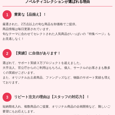
ノベルティコレクションが選ばれる理由
豊富な【品揃え】！
厳選された、2万点以上の旬な商品を卸価格でご提供。
商品情報は毎日更新されています。
旬なテーマに合わせてセレクトされた人気商品がいっぱいの『特集ページ』も
お見逃しなく！
【実績】に自信があります！
選ばれて、サポート実績３万プロジェクトを超えました。
大手法人、官公庁からのご利用はもちろん、個人、サークルのお客さまも数多
くの実績がございます。
また、オリジナルお土産商品、ファングッズなど、物販のサポート実績も増え
ております。
リピート注文の理由は【スタッフの対応力】！
短納期名入れ、複数商品のご提案、オリジナル商品の企画開発など、難しいご
要望にもお応えします。