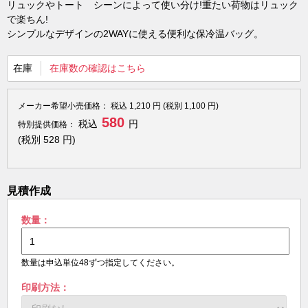
リュックやトート シーンによって使い分け!重たい荷物はリュック
で楽ちん!
シンプルなデザインの2WAYに使える便利な保冷温バッグ。
在庫
在庫数の確認はこちら
メーカー希望小売価格：
税込
1,210
円 (税別
1,100
円)
580
税込
円
特別提供価格：
(税別
528
円)
見積作成
数量：
数量は申込単位48ずつ指定してください。
印刷方法：