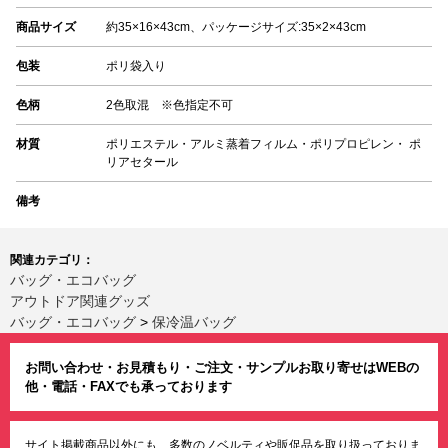
商品サイズ
約35×16×43cm、パッケージサイズ:35×2×43cm
包装
ポリ袋入り
色柄
2色取混 ※色指定不可
材質
ポリエステル・アルミ蒸着フィルム・ポリプロピレン・ ポ
リアセタール
備考
関連カテゴリ：
バッグ・エコバッグ
アウトドア関連グッズ
バッグ・エコバッグ
>
保冷温バッグ
お問い合わせ・お見積もり・ご注文・サンプルお取り寄せはWEBの
他・電話・FAXでも承っております
サイト掲載商品以外にも、多数のノベルティや販促品を取り扱っておりま