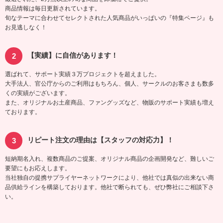
商品情報は毎日更新されています。
旬なテーマに合わせてセレクトされた人気商品がいっぱいの『特集ページ』も
お見逃しなく！
【実績】に自信があります！
選ばれて、サポート実績３万プロジェクトを超えました。
大手法人、官公庁からのご利用はもちろん、個人、サークルのお客さまも数多
くの実績がございます。
また、オリジナルお土産商品、ファングッズなど、物販のサポート実績も増え
ております。
リピート注文の理由は【スタッフの対応力】！
短納期名入れ、複数商品のご提案、オリジナル商品の企画開発など、難しいご
要望にもお応えします。
当社独自の提携サプライヤーネットワークにより、他社では真似の出来ない商
品供給ラインを構築しております。他社で断られても、ぜひ弊社にご相談下さ
い。