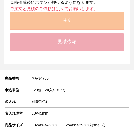
見積作成後にボタンが押せるようになります。
ご注文と見積のご依頼は別々でお願いします。
注文
見積依頼
商品番号
MA-34785
申込単位
120個(120入×1ｶｰﾄﾝ)
名入れ
可能(1色)
名入れ備考
10×45mm
商品サイズ
102×80×43mm 125×86×35mm(箱サイズ)