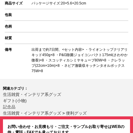
商品サイズ
パッケージサイズ:20×5.6×20.5cm
包装
色柄
材質
備考
出荷まで約7日間、<セット内容> ・ライオントップクリアリ
キッド450g×8 ・P&G除菌ジョイコンパクト175ml(さわやか
微香)×8 ・スコッティカシミヤキューブ80W×8 ・クレラッ
プ(22cm×10m)×8 ・ネピア激吸収キッチンタオルボックス
75W×8
関連カテゴリ：
生活雑貨・インテリア系グッズ
ギフト(小物)
記念品
生活雑貨・インテリア系グッズ
>
便利グッズ
お問い合わせ・お見積もり・ご注文・サンプルお取り寄せはWEBの
他・電話・FAXでも承っております