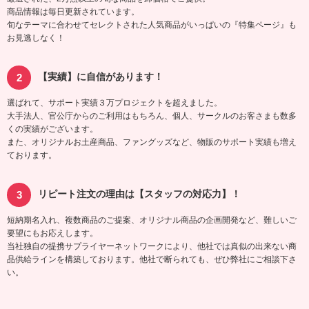
商品情報は毎日更新されています。
旬なテーマに合わせてセレクトされた人気商品がいっぱいの『特集ページ』も
お見逃しなく！
【実績】に自信があります！
選ばれて、サポート実績３万プロジェクトを超えました。
大手法人、官公庁からのご利用はもちろん、個人、サークルのお客さまも数多
くの実績がございます。
また、オリジナルお土産商品、ファングッズなど、物販のサポート実績も増え
ております。
リピート注文の理由は【スタッフの対応力】！
短納期名入れ、複数商品のご提案、オリジナル商品の企画開発など、難しいご
要望にもお応えします。
当社独自の提携サプライヤーネットワークにより、他社では真似の出来ない商
品供給ラインを構築しております。他社で断られても、ぜひ弊社にご相談下さ
い。