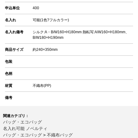
申込単位
400
名入れ
可能(1色?フルカラー)
名入れ備考
シルク:A・B/W160×H180mm 熱転写:A/W160×H180mm、
B/W180×H190mm
商品サイズ
約240×350mm
包装
色柄
材質
不織布(PP)
備考
関連カテゴリ：
バッグ・エコバッグ
名入れ可能 ノベルティ
バッグ・エコバッグ
>
不織布バッグ