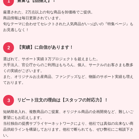
豊富な【品揃え】！
厳選された、2万点以上の旬な商品を卸価格でご提供。
商品情報は毎日更新されています。
旬なテーマに合わせてセレクトされた人気商品がいっぱいの『特集ページ』も
お見逃しなく！
【実績】に自信があります！
選ばれて、サポート実績３万プロジェクトを超えました。
大手法人、官公庁からのご利用はもちろん、個人、サークルのお客さまも数多
くの実績がございます。
また、オリジナルお土産商品、ファングッズなど、物販のサポート実績も増え
ております。
リピート注文の理由は【スタッフの対応力】！
短納期名入れ、複数商品のご提案、オリジナル商品の企画開発など、難しいご
要望にもお応えします。
当社独自の提携サプライヤーネットワークにより、他社では真似の出来ない商
品供給ラインを構築しております。他社で断られても、ぜひ弊社にご相談下さ
い。