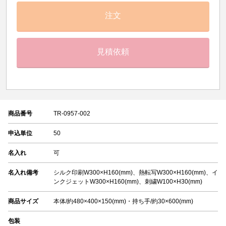
注文
見積依頼
商品番号
TR-0957-002
申込単位
50
名入れ
可
名入れ備考
シルク印刷W300×H160(mm)、熱転写W300×H160(mm)、イ
ンクジェットW300×H160(mm)、刺繍W100×H30(mm)
商品サイズ
本体/約480×400×150(mm)・持ち手/約30×600(mm)
包装