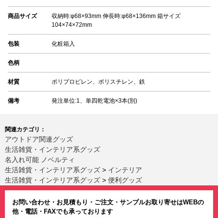
商品サイズ
収納時:φ68×93mm 伸長時:φ68×136mm 箱サイズ
104×74×72mm
包装
化粧箱入
色柄
材質
ポリプロピレン、ポリスチレン、鉄
備考
発注単位:1、単四乾電池×3本(別)
関連カテゴリ：
アウトドア関連グッズ
生活雑貨・インテリア系グッズ
名入れ可能 ノベルティ
生活雑貨・インテリア系グッズ
>
インテリア
生活雑貨・インテリア系グッズ
>
便利グッズ
お問い合わせ・お見積もり・ご注文・サンプルお取り寄せはWEBの
他・電話・FAXでも承っております