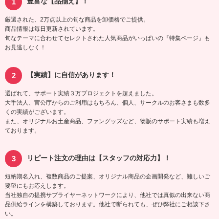
豊富な【品揃え】！
厳選された、2万点以上の旬な商品を卸価格でご提供。
商品情報は毎日更新されています。
旬なテーマに合わせてセレクトされた人気商品がいっぱいの『特集ページ』も
お見逃しなく！
【実績】に自信があります！
選ばれて、サポート実績３万プロジェクトを超えました。
大手法人、官公庁からのご利用はもちろん、個人、サークルのお客さまも数多
くの実績がございます。
また、オリジナルお土産商品、ファングッズなど、物販のサポート実績も増え
ております。
リピート注文の理由は【スタッフの対応力】！
短納期名入れ、複数商品のご提案、オリジナル商品の企画開発など、難しいご
要望にもお応えします。
当社独自の提携サプライヤーネットワークにより、他社では真似の出来ない商
品供給ラインを構築しております。他社で断られても、ぜひ弊社にご相談下さ
い。