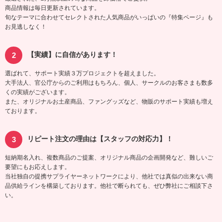
商品情報は毎日更新されています。
旬なテーマに合わせてセレクトされた人気商品がいっぱいの『特集ページ』も
お見逃しなく！
【実績】に自信があります！
選ばれて、サポート実績３万プロジェクトを超えました。
大手法人、官公庁からのご利用はもちろん、個人、サークルのお客さまも数多
くの実績がございます。
また、オリジナルお土産商品、ファングッズなど、物販のサポート実績も増え
ております。
リピート注文の理由は【スタッフの対応力】！
短納期名入れ、複数商品のご提案、オリジナル商品の企画開発など、難しいご
要望にもお応えします。
当社独自の提携サプライヤーネットワークにより、他社では真似の出来ない商
品供給ラインを構築しております。他社で断られても、ぜひ弊社にご相談下さ
い。