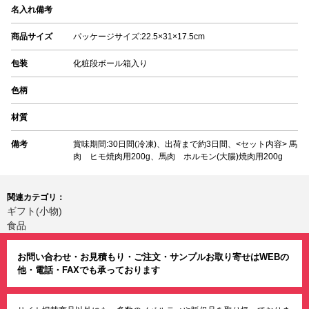
名入れ備考
商品サイズ
パッケージサイズ:22.5×31×17.5cm
包装
化粧段ボール箱入り
色柄
材質
備考
賞味期間:30日間(冷凍)、出荷まで約3日間、<セット内容> 馬
肉 ヒモ焼肉用200g、馬肉 ホルモン(大腸)焼肉用200g
関連カテゴリ：
ギフト(小物)
食品
お問い合わせ・お見積もり・ご注文・サンプルお取り寄せはWEBの
他・電話・FAXでも承っております