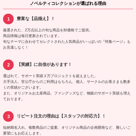
ノベルティコレクションが選ばれる理由
豊富な【品揃え】！
厳選された、2万点以上の旬な商品を卸価格でご提供。
商品情報は毎日更新されています。
旬なテーマに合わせてセレクトされた人気商品がいっぱいの『特集ページ』も
お見逃しなく！
【実績】に自信があります！
選ばれて、サポート実績３万プロジェクトを超えました。
大手法人、官公庁からのご利用はもちろん、個人、サークルのお客さまも数多
くの実績がございます。
また、オリジナルお土産商品、ファングッズなど、物販のサポート実績も増え
ております。
リピート注文の理由は【スタッフの対応力】！
短納期名入れ、複数商品のご提案、オリジナル商品の企画開発など、難しいご
要望にもお応えします。