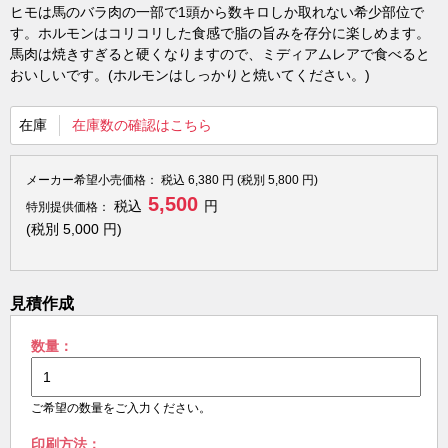
ヒモは馬のバラ肉の一部で1頭から数キロしか取れない希少部位で
す。ホルモンはコリコリした食感で脂の旨みを存分に楽しめます。
馬肉は焼きすぎると硬くなりますので、ミディアムレアで食べると
おいしいです。(ホルモンはしっかりと焼いてください。)
在庫
在庫数の確認はこちら
メーカー希望小売価格：
税込
6,380
円 (税別
5,800
円)
5,500
税込
円
特別提供価格：
(税別
5,000
円)
見積作成
数量：
ご希望の数量をご入力ください。
印刷方法：