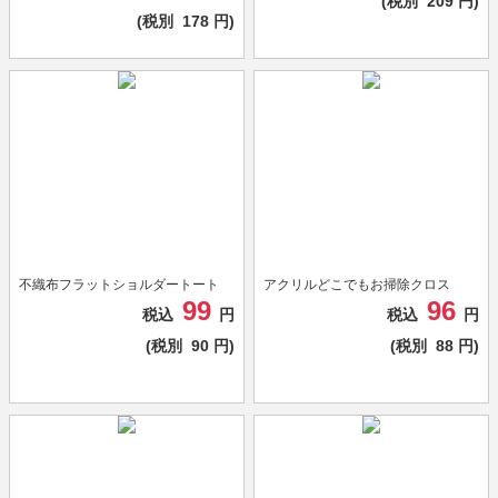
(税別
209
円)
(税別
178
円)
不織布フラットショルダートート
アクリルどこでもお掃除クロス
99
96
税込
円
税込
円
(税別
90
円)
(税別
88
円)