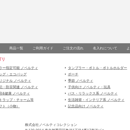
商品一覧
ご利用ガイド
ご注文の流れ
名入れについて
よ
ゴリ
ラー指定可能 ノベルティ
タンブラー・ボトル・ボトルホルダー
ッグ・エコバッグ
ポーチ
リジナル ノベルティ
季節 ノベルティ
犯・防災関連 ノベルティ
子供向け ノベルティ・玩具
容&健康 ノベルティ
バス・リラックス系 ノベルティ
トラップ・チャーム等
生活雑貨・インテリア系 ノベルティ
フト（小物）
記念品向け ノベルティ
株式会社ノベルティコレクション