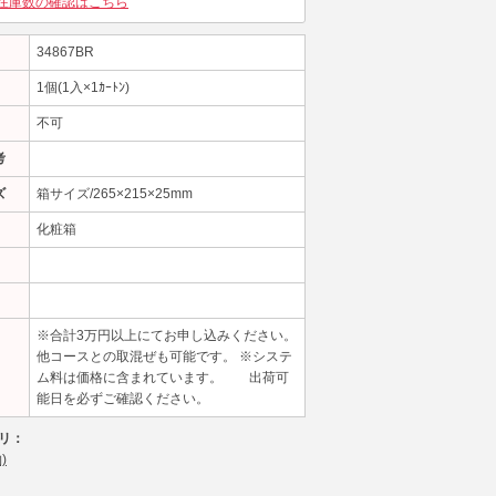
在庫数の確認はこちら
34867BR
1個(1入×1ｶｰﾄﾝ)
不可
考
ズ
箱サイズ/265×215×25mm
化粧箱
※合計3万円以上にてお申し込みください。
他コースとの取混ぜも可能です。 ※システ
ム料は価格に含まれています。 出荷可
能日を必ずご確認ください。
リ：
)