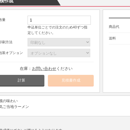
積作成
数量
商品代
申込単位ごとでの注文のため40ずつ指
定してください。
送料
印刷方法
包装オプション
在庫：
お問い合わせ
ください
計算
幌の味わい
気ご当地ラーメン