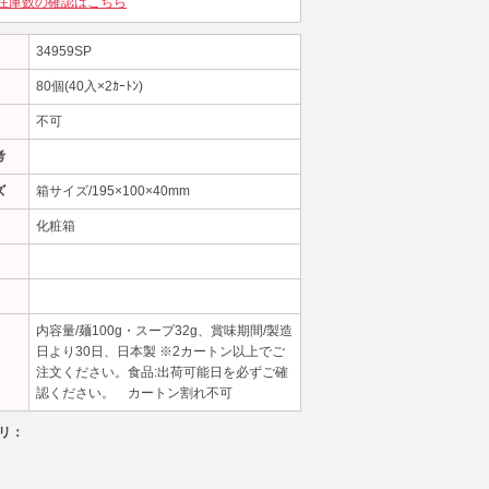
在庫数の確認はこちら
34959SP
80個(40入×2ｶｰﾄﾝ)
不可
考
ズ
箱サイズ/195×100×40mm
化粧箱
内容量/麺100g・スープ32g、賞味期間/製造
日より30日、日本製 ※2カートン以上でご
注文ください。食品:出荷可能日を必ずご確
認ください。 カートン割れ不可
リ：