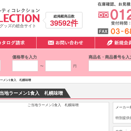
総掲載商品数
39592件
グッズの総合サイト
価格帯を入力
商品名・商品番号を入
〜
円
ーメン1食入 札幌味噌
当地ラーメン1食入 札幌味噌
メーカー
特別提供