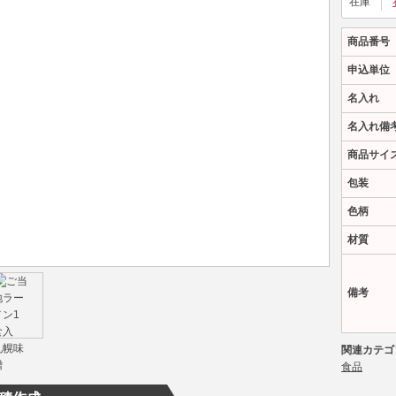
在庫
商品番号
申込単位
名入れ
名入れ備
商品サイ
包装
色柄
材質
備考
関連カテゴ
食品