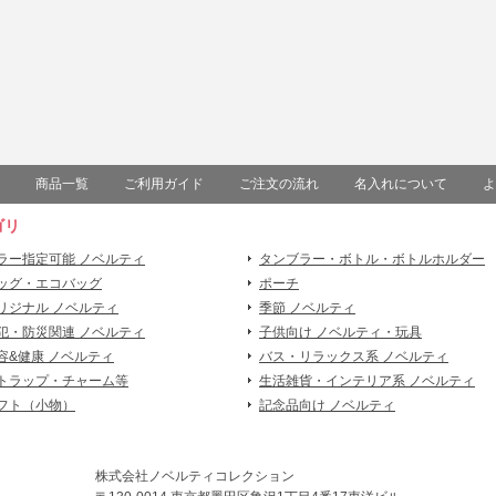
商品一覧
ご利用ガイド
ご注文の流れ
名入れについて
よ
ゴリ
ラー指定可能 ノベルティ
タンブラー・ボトル・ボトルホルダー
ッグ・エコバッグ
ポーチ
リジナル ノベルティ
季節 ノベルティ
犯・防災関連 ノベルティ
子供向け ノベルティ・玩具
容&健康 ノベルティ
バス・リラックス系 ノベルティ
トラップ・チャーム等
生活雑貨・インテリア系 ノベルティ
フト（小物）
記念品向け ノベルティ
株式会社ノベルティコレクション