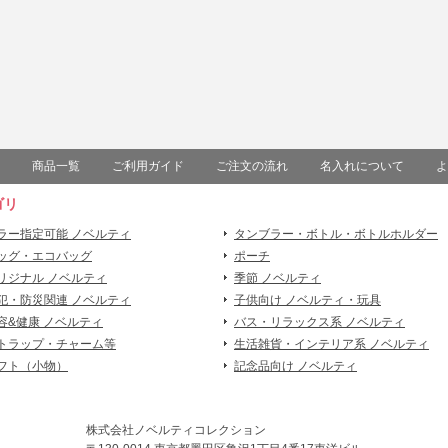
商品一覧
ご利用ガイド
ご注文の流れ
名入れについて
よ
ゴリ
ラー指定可能 ノベルティ
タンブラー・ボトル・ボトルホルダー
ッグ・エコバッグ
ポーチ
リジナル ノベルティ
季節 ノベルティ
犯・防災関連 ノベルティ
子供向け ノベルティ・玩具
容&健康 ノベルティ
バス・リラックス系 ノベルティ
トラップ・チャーム等
生活雑貨・インテリア系 ノベルティ
フト（小物）
記念品向け ノベルティ
株式会社ノベルティコレクション