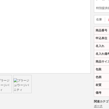
特別提供
在庫
商品番号
申込単位
名入れ
名入れ備
商品サイ
包装
色柄
材質
備考
関連カテゴ
ポーチ