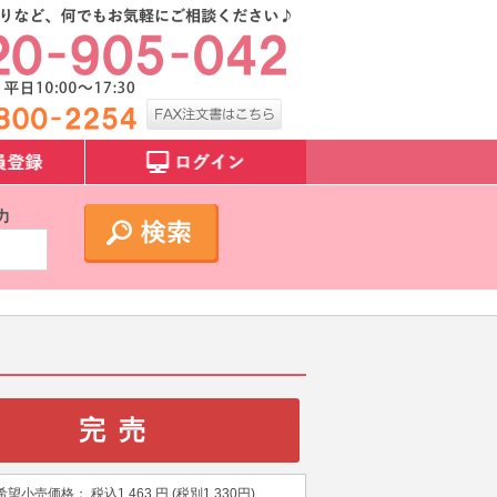
力
完売
希望小売価格：
税込
1,463
円 (税別
1,330
円)