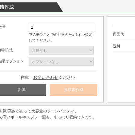
積作成
数量
商品代
申込単位ごとでの注文のため1ずつ指定
してください。
送料
印刷方法
包装オプション
在庫：
お問い合わせ
ください
計算
人気!高さがあって大容量のラージバニティ。
の高いボトルやスプレー類も、すっぽり収納できます。