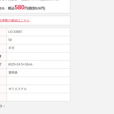
580
税込
円
(税別
円)
価格：
528
在庫数の確認はこちら
LO-33067
50
不可
考
ズ
約25×24.5×16cm
透明袋
ポリエステル
リ：