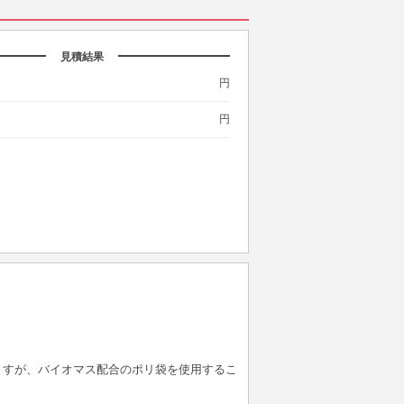
見積結果
円
円
。
ますが、バイオマス配合のポリ袋を使用するこ