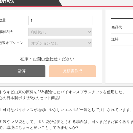
積作成
数量
商品代
印刷方法
送料
包装オプション
在庫：
お問い合わせ
ください
計算
トウキビ由来の原料を25%配合したバイオマスプラスチックを使用した、
心の日本製ポリ袋5枚のセット商品!
生可能なバイオマスが地球にやさしいエネルギー源として注目されています
ミ袋やレジ袋として、ポリ袋が必要とされる場面は、日々まだまだ多くあり
で、環境にちょっと良いことしてみませんか?