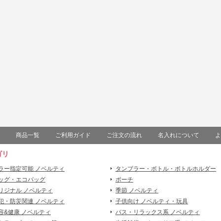
商品一覧
ご利用ガイド
ご注文の流れ
名入れについて
よ
ゴリ
ラー指定可能 ノベルティ
タンブラー・ボトル・ボトルホルダー
ッグ・エコバッグ
ポーチ
リジナル ノベルティ
季節 ノベルティ
犯・防災関連 ノベルティ
子供向け ノベルティ・玩具
容&健康 ノベルティ
バス・リラックス系 ノベルティ