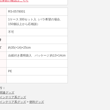
在庫数の確認はこちら
RS-0578001
1ケース 300セット入（バラ希望の場合、
150個以上から応相談）
不可
考
ズ
約35(+14)×25cm
台紙付き透明袋入 パッケージ:約13×14cm
PE
リ：
関連グッズ
インテリア系グッズ
インテリア系グッズ
>
便利グッズ