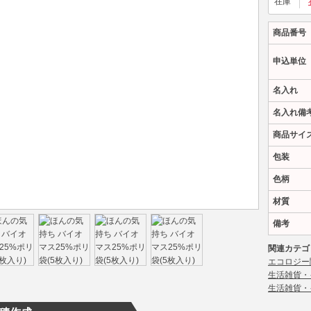
在庫
商品番号
申込単位
名入れ
名入れ備
商品サイ
包装
色柄
材質
備考
関連カテゴ
エコロジー
生活雑貨・
生活雑貨・