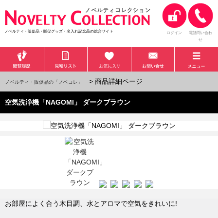
ノベルティ・販促品・販促グッズ・名入れ記念品の総合サイト
ログイン
電話問い合わ
せ
> 商品詳細ページ
ノベルティ・販促品の「ノベコレ」
空気洗浄機「NAGOMI」 ダークブラウン
お部屋によく合う木目調、水とアロマで空気をきれいに!