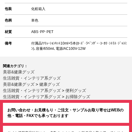
包装
化粧箱入
色柄
単色
材質
ABS･PP･PET
備考
付属品/ｿﾘｭｰｼｮﾝｷｯﾄ10ml×5本(ﾛｰｽﾞ･ﾗﾍﾞﾝﾀﾞｰ･ﾕｰｶﾘ･ｼﾄﾗｽ･ｼﾞｬｽﾐ
ﾝ)､容量/650ml､電源/AC100V-12W
関連カテゴリ：
美容&健康グッズ
生活雑貨・インテリア系グッズ
美容&健康グッズ
>
健康グッズ
生活雑貨・インテリア系グッズ
>
便利グッズ
生活雑貨・インテリア系グッズ
>
お掃除グッズ
お問い合わせ・お見積もり・ご注文・サンプルお取り寄せはWEBの
他・電話・FAXでも承っております