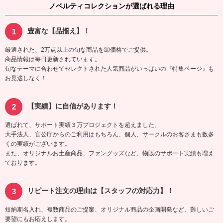
ノベルティコレクションが選ばれる理由
豊富な【品揃え】！
厳選された、2万点以上の旬な商品を卸価格でご提供。
商品情報は毎日更新されています。
旬なテーマに合わせてセレクトされた人気商品がいっぱいの『特集ページ』も
お見逃しなく！
【実績】に自信があります！
選ばれて、サポート実績３万プロジェクトを超えました。
大手法人、官公庁からのご利用はもちろん、個人、サークルのお客さまも数多
くの実績がございます。
また、オリジナルお土産商品、ファングッズなど、物販のサポート実績も増え
ております。
リピート注文の理由は【スタッフの対応力】！
短納期名入れ、複数商品のご提案、オリジナル商品の企画開発など、難しいご
要望にもお応えします。