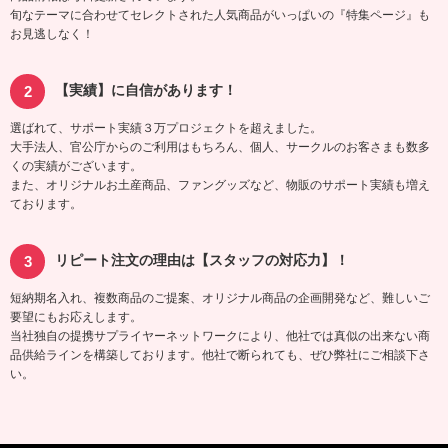
旬なテーマに合わせてセレクトされた人気商品がいっぱいの『特集ページ』も
お見逃しなく！
【実績】に自信があります！
選ばれて、サポート実績３万プロジェクトを超えました。
大手法人、官公庁からのご利用はもちろん、個人、サークルのお客さまも数多
くの実績がございます。
また、オリジナルお土産商品、ファングッズなど、物販のサポート実績も増え
ております。
リピート注文の理由は【スタッフの対応力】！
短納期名入れ、複数商品のご提案、オリジナル商品の企画開発など、難しいご
要望にもお応えします。
当社独自の提携サプライヤーネットワークにより、他社では真似の出来ない商
品供給ラインを構築しております。他社で断られても、ぜひ弊社にご相談下さ
い。