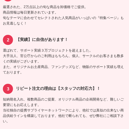
厳選された、2万点以上の旬な商品を卸価格でご提供。
商品情報は毎日更新されています。
旬なテーマに合わせてセレクトされた人気商品がいっぱいの『特集ページ』も
お見逃しなく！
【実績】に自信があります！
選ばれて、サポート実績３万プロジェクトを超えました。
大手法人、官公庁からのご利用はもちろん、個人、サークルのお客さまも数多
くの実績がございます。
また、オリジナルお土産商品、ファングッズなど、物販のサポート実績も増え
ております。
リピート注文の理由は【スタッフの対応力】！
短納期名入れ、複数商品のご提案、オリジナル商品の企画開発など、難しいご
要望にもお応えします。
当社独自の提携サプライヤーネットワークにより、他社では真似の出来ない商
品供給ラインを構築しております。他社で断られても、ぜひ弊社にご相談下さ
い。