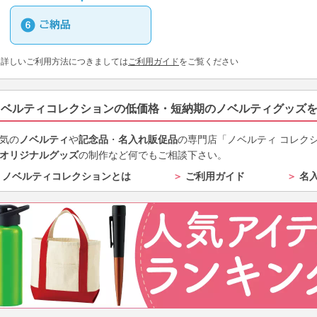
※詳しいご利用方法につきましては
ご利用ガイド
をご覧ください
ノベルティコレクションの低価格・短納期のノベルティグッズ
気の
ノベルティ
や
記念品
・
名入れ販促品
の専門店「ノベルティ コレク
オリジナルグッズ
の制作など何でもご相談下さい。
ノベルティコレクションとは
＞
ご利用ガイド
＞
名