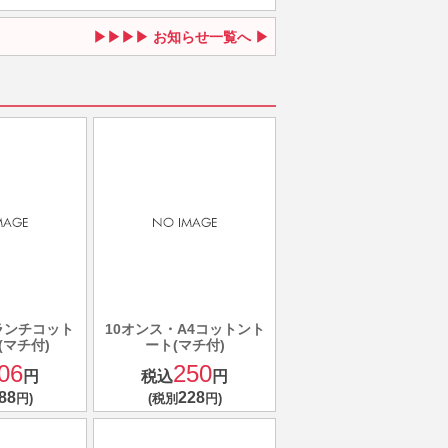
お知らせ一覧へ
ランチコット
10オンス・A4コットント
(マチ付)
ート(マチ付)
06
250
円
税込
円
88
228
円)
(税別
円)