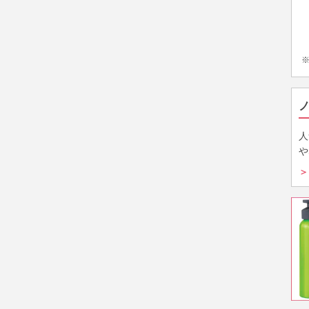
人
や
＞