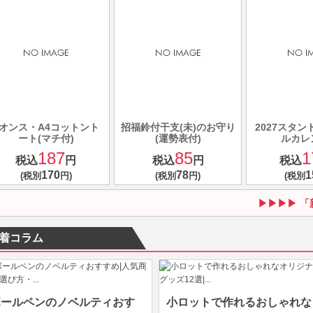
5オンス・A4コットント
招福鈴付干支(未)のお守り
2027スタ
ート(マチ付)
(運勢表付)
ルカレ
187
85
1
税込
円
税込
円
税込
170
78
1
(税別
円)
(税別
円)
(税別
「
着コラム
ボールペンのノベルティおす
小ロットで作れるおしゃれな