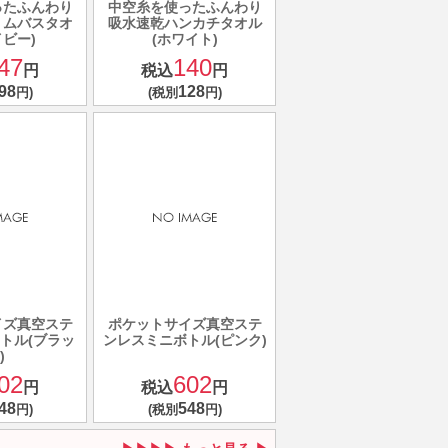
ったふんわり
中空糸を使ったふんわり
リムバスタオ
吸水速乾ハンカチタオル
イビー)
(ホワイト)
47
140
円
税込
円
98
128
円)
(税別
円)
イズ真空ステ
ポケットサイズ真空ステ
トル(ブラッ
ンレスミニボトル(ピンク)
)
02
602
円
税込
円
48
548
円)
(税別
円)