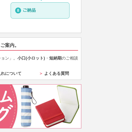
をご案内。
ション」。
小口(小ロット)
・
短納期
のご相談
入れについて
＞
よくある質問