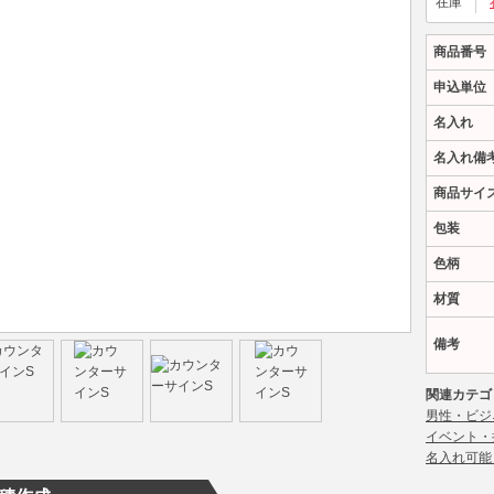
在庫
商品番号
申込単位
名入れ
名入れ備
商品サイ
包装
色柄
材質
備考
関連カテゴ
男性・ビジ
イベント・
名入れ可能