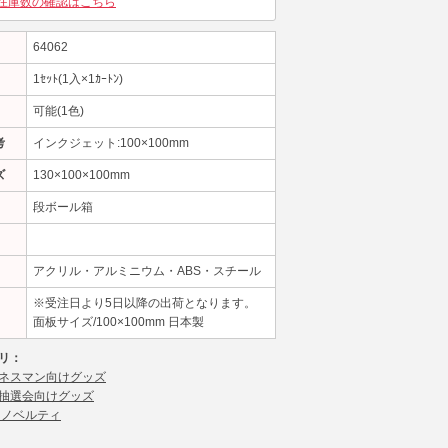
在庫数の確認はこちら
64062
1ｾｯﾄ(1入×1ｶｰﾄﾝ)
可能(1色)
考
インクジェット:100×100mm
ズ
130×100×100mm
段ボール箱
アクリル・アルミニウム・ABS・スチール
※受注日より5日以降の出荷となります。
面板サイズ/100×100mm 日本製
リ：
ネスマン向けグッズ
抽選会向けグッズ
 ノベルティ