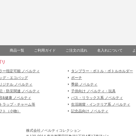
商品一覧
ご利用ガイド
ご注文の流れ
名入れについて
よ
ゴリ
ラー指定可能 ノベルティ
タンブラー・ボトル・ボトルホルダー
ッグ・エコバッグ
ポーチ
リジナル ノベルティ
季節 ノベルティ
犯・防災関連 ノベルティ
子供向け ノベルティ・玩具
容&健康 ノベルティ
バス・リラックス系 ノベルティ
トラップ・チャーム等
生活雑貨・インテリア系 ノベルティ
フト（小物）
記念品向け ノベルティ
株式会社ノベルティコレクション