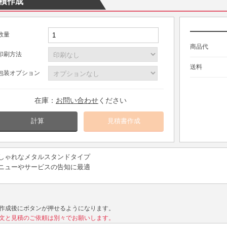
積作成
数量
商品代
印刷方法
送料
包装オプション
在庫：
お問い合わせ
ください
計算
しゃれなメタルスタンドタイプ
ニューやサービスの告知に最適
作成後にボタンが押せるようになります。
文と見積のご依頼は別々でお願いします。