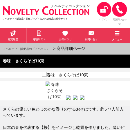
ノベルティ・販促品・販促グッズ・名入れ記念品の総合サイト
ログイン
電話問い合わ
せ
> 商品詳細ページ
ノベルティ・販促品の「ノベコレ」
春味 さくらそば10束
さくらの優しい色とほのかな香りのするおそばです。約5?7人前入
っています。
日本の春を代表する【桜】をイメージし乾麺を作りました。薄いピ