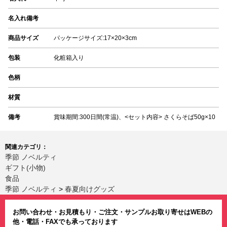
名入れ備考
商品サイズ
パッケージサイズ:17×20×3cm
包装
化粧箱入り
色柄
材質
備考
賞味期間:300日間(常温)、<セット内容> さくらそば50g×10
関連カテゴリ：
季節 ノベルティ
ギフト(小物)
食品
季節 ノベルティ
>
春夏向けグッズ
お問い合わせ・お見積もり・ご注文・サンプルお取り寄せはWEBの
他・電話・FAXでも承っております