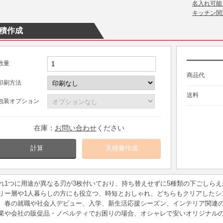
名入れ可能
キッチン関
積作成
数量
商品代
印刷方法
送料
包装オプション
在庫：
お問い合わせ
ください
計算
れ1つに用途が異なる刃が3枚付いており、持ち替えせずに5種類の下ごしらえ
リー層や1人暮らしの方にも役立つ、時短とおしゃれ、どちらもクリアしたシ
。春の就職や社会人デビュー、入学、新生活応援シーズン、インテリア関連
業や会社の販促品・ノベルティでお困りの場合、オシャレで安いオリジナル