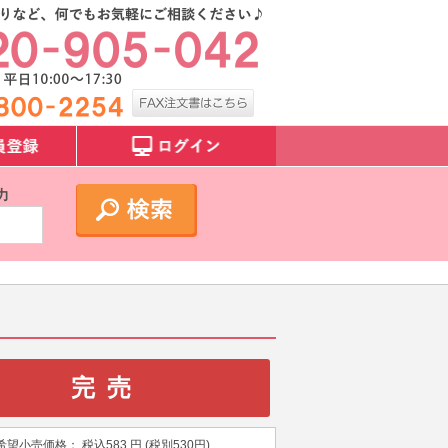
力
完売
希望小売価格：
税込
583
円 (税別
530
円)