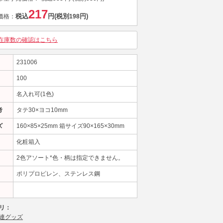
217
税込
円
(税別
円)
価格：
198
在庫数の確認はこちら
231006
100
名入れ可(1色)
考
タテ30×ヨコ10mm
ズ
160×85×25mm 箱サイズ90×165×30mm
化粧箱入
2色アソート*色・柄は指定できません。
ポリプロピレン、ステンレス鋼
リ：
連グッズ