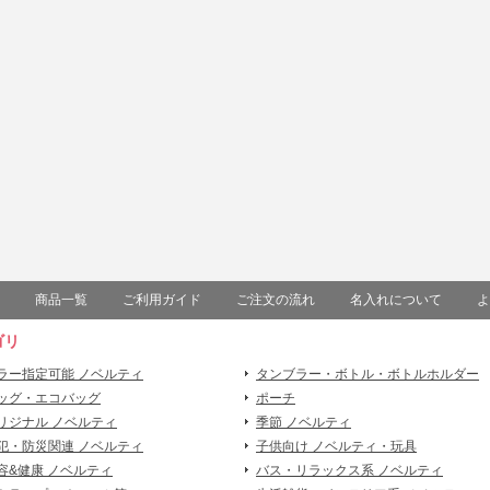
商品一覧
ご利用ガイド
ご注文の流れ
名入れについて
よ
ゴリ
ラー指定可能 ノベルティ
タンブラー・ボトル・ボトルホルダー
ッグ・エコバッグ
ポーチ
リジナル ノベルティ
季節 ノベルティ
犯・防災関連 ノベルティ
子供向け ノベルティ・玩具
容&健康 ノベルティ
バス・リラックス系 ノベルティ