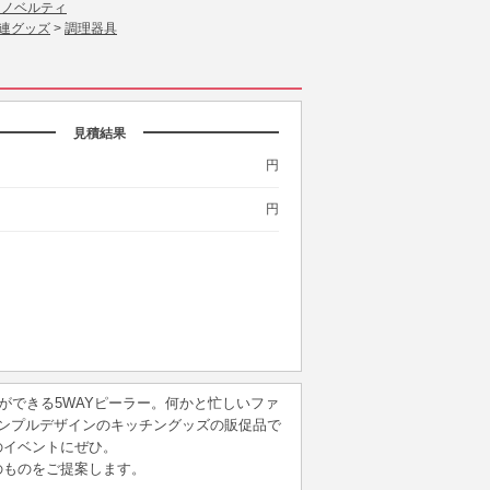
 ノベルティ
連グッズ
>
調理器具
見積結果
円
円
ができる5WAYピーラー。何かと忙しいファ
ンプルデザインのキッチングッズの販促品で
のイベントにぜひ。
のものをご提案します。