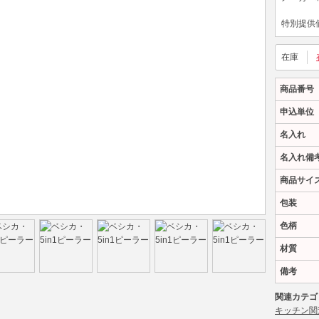
特別提供
在庫
商品番号
申込単位
名入れ
名入れ備
商品サイ
包装
色柄
材質
備考
関連カテゴ
キッチン関