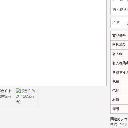
特別提供
在庫
商品番号
申込単位
名入れ
名入れ備
商品サイ
包装
色柄
材質
備考
関連カテゴ
季節 ノベ