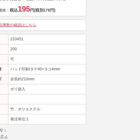
195
税込
円
(税別
円)
価格：
178
在庫数の確認はこちら
233451
200
可
考
パッド印刷/タテ40×ヨコ4mm
ズ
全長約210mm
ポリ袋入
竹、ポリエステル
発注単位:1
リ：
ルティ