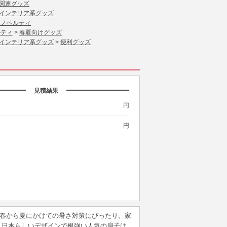
関連グッズ
インテリア系グッズ
 ノベルティ
ルティ
>
春夏向けグッズ
インテリア系グッズ
>
便利グッズ
見積結果
円
円
 春から夏にかけての暑さ対策にぴったり。家
。日本らしいデザインで根強い人気の扇子は、