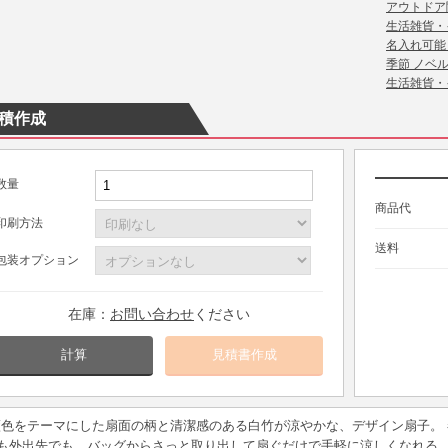
アウトドア
生活雑貨・
名入れ可能
季節 ノベ
生活雑貨・
積作成
数量
商品代
印刷方法
送料
包装オプション
在庫：
お問い合わせ
ください
計算
藍色をテーマにした扇面の柄と清潔感のある白竹が涼やかな、デザイン扇子。
も外出先でも、バッグからさっと取り出して扇ぐだけで手軽に涼しくなれる