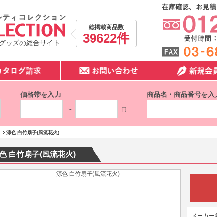
総掲載商品数
39622件
グッズの総合サイト
価格帯を入力
商品名・商品番号を入
〜
円
涼色 白竹扇子(風流花火)
色 白竹扇子(風流花火)
メーカー