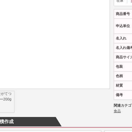
在庫
商品番号
申込単位
名入れ
名入れ備
商品サイ
包装
色柄
材質
備考
関連カテゴ
食品
積作成