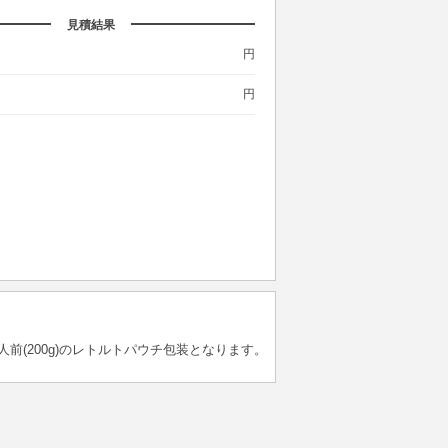
見積結果
円
円
(200g)のレトルトパウチ包装となります。