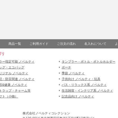
商品一覧
ご利用ガイド
ご注文の流れ
名入れについて
よ
ゴリ
ラー指定可能 ノベルティ
タンブラー・ボトル・ボトルホルダー
ッグ・エコバッグ
ポーチ
リジナル ノベルティ
季節 ノベルティ
犯・防災関連 ノベルティ
子供向け ノベルティ・玩具
容&健康 ノベルティ
バス・リラックス系 ノベルティ
トラップ・チャーム等
生活雑貨・インテリア系 ノベルティ
フト（小物）
記念品向け ノベルティ
株式会社ノベルティコレクション