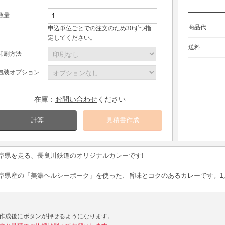
数量
商品代
申込単位ごとでの注文のため30ずつ指
定してください。
送料
印刷方法
包装オプション
在庫：
お問い合わせ
ください
計算
阜県を走る、長良川鉄道のオリジナルカレーです!
阜県産の「美濃ヘルシーポーク」を使った、旨味とコクのあるカレーです。1人前
作成後にボタンが押せるようになります。