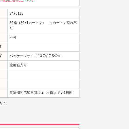
在庫数の確認はこちら
2476115
30箱（30×1カートン） ※カートン割れ不
可
不可
考
ズ
パッケージサイズ:13.7×17.5×2cm
化粧箱入り
賞味期間:720日(常温)、出荷まで約7日間
リ：