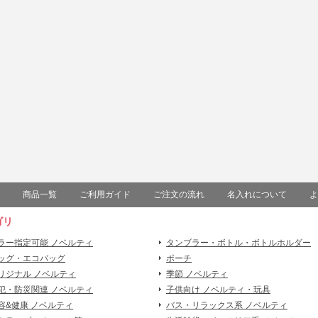
商品一覧
ご利用ガイド
ご注文の流れ
名入れについて
よ
ゴリ
ラー指定可能 ノベルティ
タンブラー・ボトル・ボトルホルダー
ッグ・エコバッグ
ポーチ
リジナル ノベルティ
季節 ノベルティ
犯・防災関連 ノベルティ
子供向け ノベルティ・玩具
容&健康 ノベルティ
バス・リラックス系 ノベルティ