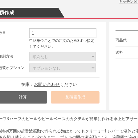
キッチン関
積作成
数量
商品代
申込単位ごとでの注文のため3ずつ指定
してください。
送料
印刷方法
包装オプション
在庫：
お問い合わせ
ください
計算
ーフ&ハーフのビールやビールベースのカクテルが簡単に作れる卓上ビアサー
秒約4万回の超音波振動で作られる泡はとってもクリーミー! レバーで液体
ドを切り替えることができます。 ボトルの間の保冷剤により、冷蔵庫で冷やし