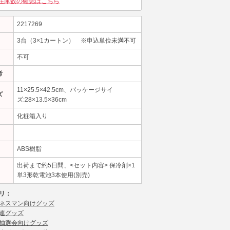
在庫数の確認はこちら
2217269
3台（3×1カートン） ※申込単位未満不可
不可
考
11×25.5×42.5cm、パッケージサイ
ズ
ズ:28×13.5×36cm
化粧箱入り
ABS樹脂
出荷まで約5日間、<セット内容> 保冷剤×1
単3形乾電池3本使用(別売)
リ：
ネスマン向けグッズ
連グッズ
抽選会向けグッズ