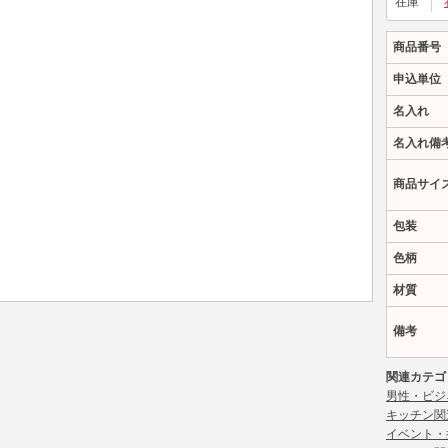
在庫
商品番号
申込単位
名入れ
名入れ備
商品サイ
包装
色柄
材質
備考
関連カテゴ
男性・ビジ
キッチン関
イベント・