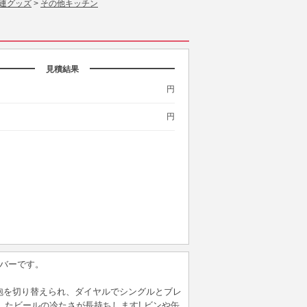
連グッズ
>
その他キッチン
見積結果
円
円
バーです。
と泡を切り替えられ、ダイヤルでシングルとブレ
たビールの冷たさが長持ちします! ビンや缶