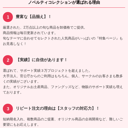
ノベルティコレクションが選ばれる理由
豊富な【品揃え】！
厳選された、2万点以上の旬な商品を卸価格でご提供。
商品情報は毎日更新されています。
旬なテーマに合わせてセレクトされた人気商品がいっぱいの『特集ページ』も
お見逃しなく！
【実績】に自信があります！
選ばれて、サポート実績３万プロジェクトを超えました。
大手法人、官公庁からのご利用はもちろん、個人、サークルのお客さまも数多
くの実績がございます。
また、オリジナルお土産商品、ファングッズなど、物販のサポート実績も増え
ております。
リピート注文の理由は【スタッフの対応力】！
短納期名入れ、複数商品のご提案、オリジナル商品の企画開発など、難しいご
要望にもお応えします。