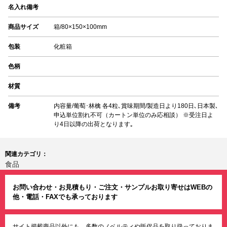
名入れ備考
商品サイズ
箱/80×150×100mm
包装
化粧箱
色柄
材質
備考
内容量/葡萄･林檎 各4粒､賞味期間/製造日より180日､日本製､
申込単位割れ不可（カートン単位のみ応相談） ※受注日よ
り4日以降の出荷となります｡
関連カテゴリ：
食品
お問い合わせ・お見積もり・ご注文・サンプルお取り寄せはWEBの
他・電話・FAXでも承っております
サイト掲載商品以外にも、多数のノベルティや販促品を取り扱っておりま