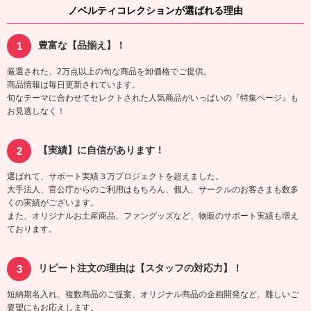
ノベルティコレクションが選ばれる理由
豊富な【品揃え】！
厳選された、2万点以上の旬な商品を卸価格でご提供。
商品情報は毎日更新されています。
旬なテーマに合わせてセレクトされた人気商品がいっぱいの『特集ページ』も
お見逃しなく！
【実績】に自信があります！
選ばれて、サポート実績３万プロジェクトを超えました。
大手法人、官公庁からのご利用はもちろん、個人、サークルのお客さまも数多
くの実績がございます。
また、オリジナルお土産商品、ファングッズなど、物販のサポート実績も増え
ております。
リピート注文の理由は【スタッフの対応力】！
短納期名入れ、複数商品のご提案、オリジナル商品の企画開発など、難しいご
要望にもお応えします。