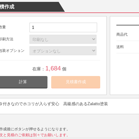
積作成
数量
商品代
印刷方法
送料
包装オプション
1,684
在庫：
個
計算
タ付きなのでホコリが入らず安心 高級感のあるZalatto塗装
作成後にボタンが押せるようになります。
文と見積のご依頼は別々でお願いします。