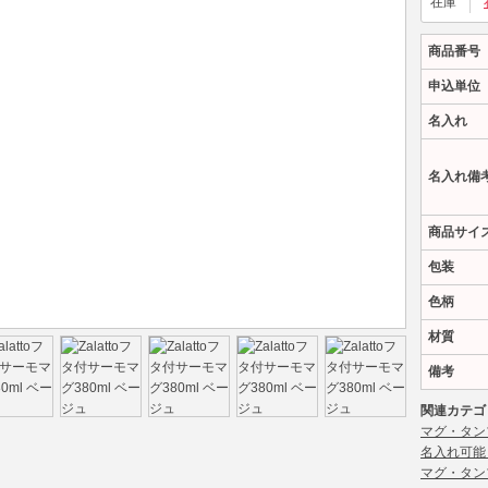
在庫
商品番号
申込単位
名入れ
名入れ備
商品サイ
包装
色柄
材質
備考
関連カテゴ
マグ・タン
名入れ可能
マグ・タン