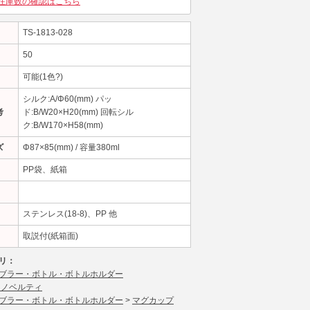
在庫数の確認はこちら
TS-1813-028
50
可能(1色?)
シルク:A/Φ60(mm) パッ
考
ド:B/W20×H20(mm) 回転シル
ク:B/W170×H58(mm)
ズ
Φ87×85(mm) / 容量380ml
PP袋、紙箱
ステンレス(18-8)、PP 他
取説付(紙箱面)
リ：
ブラー・ボトル・ボトルホルダー
 ノベルティ
ブラー・ボトル・ボトルホルダー
>
マグカップ