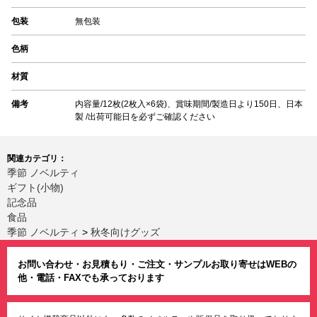
包装
無包装
色柄
材質
備考
内容量/12枚(2枚入×6袋)、賞味期間/製造日より150日、日本
製 /出荷可能日を必ずご確認ください
関連カテゴリ：
季節 ノベルティ
ギフト(小物)
記念品
食品
季節 ノベルティ
>
秋冬向けグッズ
お問い合わせ・お見積もり・ご注文・サンプルお取り寄せはWEBの
他・電話・FAXでも承っております