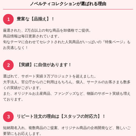
ノベルティコレクションが選ばれる理由
豊富な【品揃え】！
厳選された、2万点以上の旬な商品を卸価格でご提供。
商品情報は毎日更新されています。
旬なテーマに合わせてセレクトされた人気商品がいっぱいの『特集ページ』も
お見逃しなく！
【実績】に自信があります！
選ばれて、サポート実績３万プロジェクトを超えました。
大手法人、官公庁からのご利用はもちろん、個人、サークルのお客さまも数多
くの実績がございます。
また、オリジナルお土産商品、ファングッズなど、物販のサポート実績も増え
ております。
リピート注文の理由は【スタッフの対応力】！
短納期名入れ、複数商品のご提案、オリジナル商品の企画開発など、難しいご
要望にもお応えします。