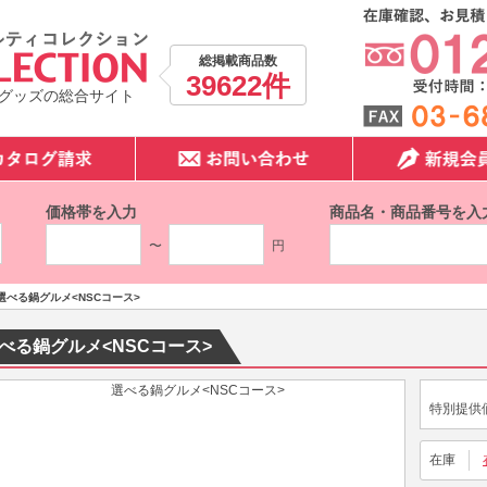
総掲載商品数
39622件
グッズの総合サイト
価格帯を入力
商品名・商品番号を入
〜
円
選べる鍋グルメ<NSCコース>
べる鍋グルメ<NSCコース>
特別提供
在庫