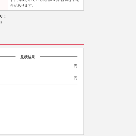
合があります。
リ：
)
見積結果
円
円