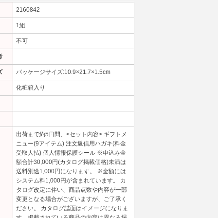
2160842
1組
不可
考
ズ
パッケージサイズ:10.9×21.7×1.5cm
化粧箱入り
出荷まで約5日間、<セット内容> ギフトメ
ニュー(9アイテム) 注文返信用ハガキ(料金
受取人払) 個人情報保護シール ※申込み金
額合計30,000円(カタログ掲載価格)未満は
送料別途1,000円になります。 ※金額には
システム料1,000円が含まれています。 カ
タログ改定に伴い、商品点数や内容が一部
変更となる場合がございますが、ご了承く
ださい。 カタログ誌面はイメージになりま
す。掲載されている商品の内容は異なる場