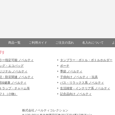
商品一覧
ご利用ガイド
ご注文の流れ
名入れについて
よ
ゴリ
ラー指定可能 ノベルティ
タンブラー・ボトル・ボトルホルダー
ッグ・エコバッグ
ポーチ
リジナル ノベルティ
季節 ノベルティ
犯・防災関連 ノベルティ
子供向け ノベルティ・玩具
容&健康 ノベルティ
バス・リラックス系 ノベルティ
トラップ・チャーム等
生活雑貨・インテリア系 ノベルティ
フト（小物）
記念品向け ノベルティ
株式会社ノベルティコレクション