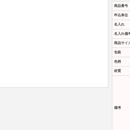
商品番号
申込単位
名入れ
名入れ備
商品サイ
包装
色柄
材質
備考