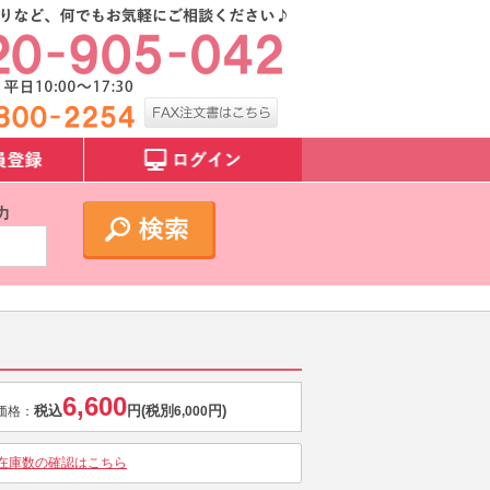
力
6,600
税込
円
(税別
円)
価格：
6,000
在庫数の確認はこちら