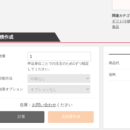
関連カテゴ
ギフト(小物
食品
積作成
数量
商品代
申込単位ごとでの注文のため1ずつ指定
してください。
送料
印刷方法
包装オプション
在庫：
お問い合わせ
ください
計算