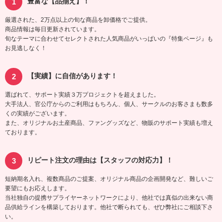
豊富な【品揃え】！
厳選された、2万点以上の旬な商品を卸価格でご提供。
商品情報は毎日更新されています。
旬なテーマに合わせてセレクトされた人気商品がいっぱいの『特集ページ』も
お見逃しなく！
【実績】に自信があります！
選ばれて、サポート実績３万プロジェクトを超えました。
大手法人、官公庁からのご利用はもちろん、個人、サークルのお客さまも数多
くの実績がございます。
また、オリジナルお土産商品、ファングッズなど、物販のサポート実績も増え
ております。
リピート注文の理由は【スタッフの対応力】！
短納期名入れ、複数商品のご提案、オリジナル商品の企画開発など、難しいご
要望にもお応えします。
当社独自の提携サプライヤーネットワークにより、他社では真似の出来ない商
品供給ラインを構築しております。他社で断られても、ぜひ弊社にご相談下さ
い。