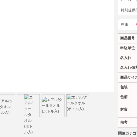
特別提供
在庫
商品番号
申込単位
名入れ
名入れ備
商品サイ
包装
色柄
材質
備考
関連カテゴ