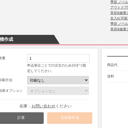
季節 ノベ
アウトドア
美容&健康
名入れ可能
季節 ノベ
美容&健康
積作成
数量
商品代
申込単位ごとでの注文のため10ずつ指
定してください。
送料
印刷方法
包装オプション
在庫：
お問い合わせ
ください
計算