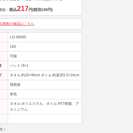
217
税込
円
(税別
円)
価格：
198
在庫数の確認はこちら
LO-38060
160
可能
考
パッド /3×1
ズ
タオル:約20×90cm ボトル:約直径5.5×16cm
簡易袋
単色
タオル:ポリエステル、ボトル:PET樹脂、ア
ルミニウム
リ：