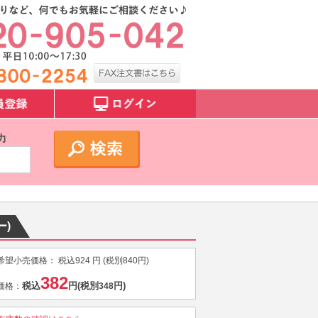
力
ー)
希望小売価格：
税込
924
円 (税別
840
円)
382
税込
円
(税別
円)
価格：
348