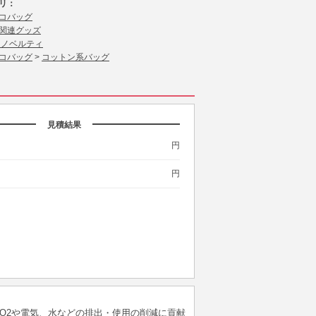
リ：
コバッグ
関連グッズ
 ノベルティ
コバッグ
>
コットン系バッグ
見積結果
円
円
O2や電気、水などの排出・使用の削減に貢献