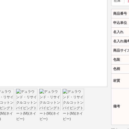
在庫
商品番号
申込単位
名入れ
名入れ備
商品サイ
包装
色柄
材質
備考