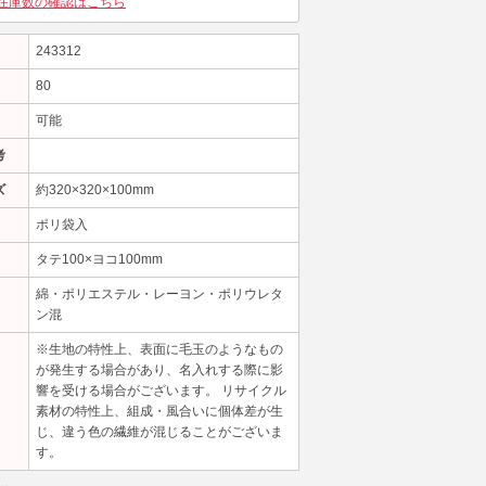
在庫数の確認はこちら
243312
80
可能
考
ズ
約320×320×100mm
ポリ袋入
タテ100×ヨコ100mm
綿・ポリエステル・レーヨン・ポリウレタ
ン混
※生地の特性上、表面に毛玉のようなもの
が発生する場合があり、名入れする際に影
響を受ける場合がございます。 リサイクル
素材の特性上、組成・風合いに個体差が生
じ、違う色の繊維が混じることがございま
す。