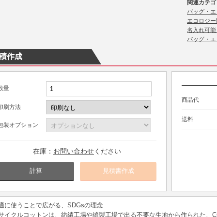
関連カテゴ
バッグ・エ
エコロジー
名入れ可能
バッグ・エ
積作成
数量
商品代
印刷方法
送料
包装オプション
在庫：
お問い合わせ
ください
計算
適に使うことで広がる、SDGsの理念
サイクルコットンは、紡績工場や縫製工場で出る不要な生地から作られた、C