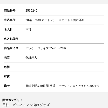
商品番号
2566240
申込単位
60箱（60×1カートン） ※カートン割れ不可
名入れ
不可
名入れ備考
商品サイズ
パッケージサイズ:25×8.8×2cm
包装
化粧箱入り
色柄
材質
備考
賞味期間:730日間(常温)、<セット内容> そうめん200g×1
関連カテゴリ：
男性・ビジネスマン向けグッズ