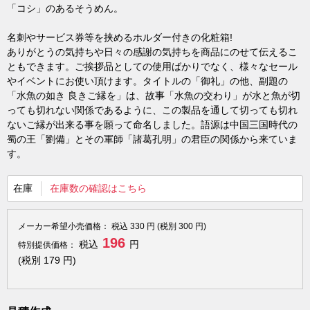
「コシ」のあるそうめん。
名刺やサービス券等を挟めるホルダー付きの化粧箱!
ありがとうの気持ちや日々の感謝の気持ちを商品にのせて伝えるこ
ともできます。ご挨拶品としての使用ばかりでなく、様々なセール
やイベントにお使い頂けます。タイトルの「御礼」の他、副題の
「水魚の如き 良きご縁を」は、故事「水魚の交わり」が水と魚が切
っても切れない関係であるように、この製品を通して切っても切れ
ないご縁が出来る事を願って命名しました。語源は中国三国時代の
蜀の王「劉備」とその軍師「諸葛孔明」の君臣の関係から来ていま
す。
在庫
在庫数の確認はこちら
メーカー希望小売価格：
税込
330
円 (税別
300
円)
196
税込
円
特別提供価格：
(税別
179
円)