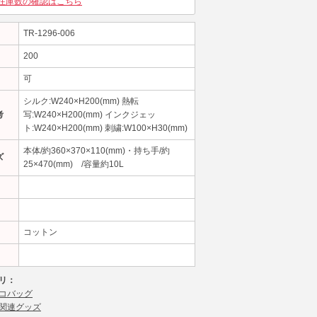
在庫数の確認はこちら
TR-1296-006
200
可
シルク:W240×H200(mm) 熱転
考
写:W240×H200(mm) インクジェッ
ト:W240×H200(mm) 刺繍:W100×H30(mm)
本体/約360×370×110(mm)・持ち手/約
ズ
25×470(mm) /容量約10L
コットン
リ：
コバッグ
関連グッズ