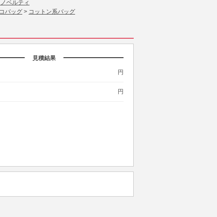
 ノベルティ
コバッグ
>
コットン系バッグ
見積結果
円
円