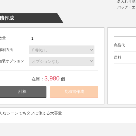
名入れ可能
バッグ・エ
積作成
数量
商品代
印刷方法
送料
包装オプション
3,980
在庫：
個
計算
んなシーンでもタフに使える大容量