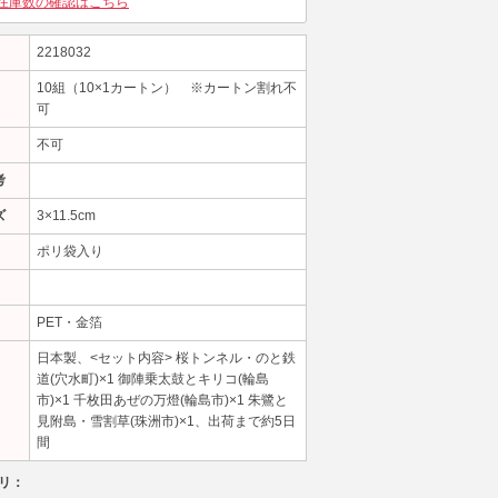
在庫数の確認はこちら
2218032
10組（10×1カートン） ※カートン割れ不
可
不可
考
ズ
3×11.5cm
ポリ袋入り
PET・金箔
日本製、<セット内容> 桜トンネル・のと鉄
道(穴水町)×1 御陣乗太鼓とキリコ(輪島
市)×1 千枚田あぜの万燈(輪島市)×1 朱鷺と
見附島・雪割草(珠洲市)×1、出荷まで約5日
間
リ：