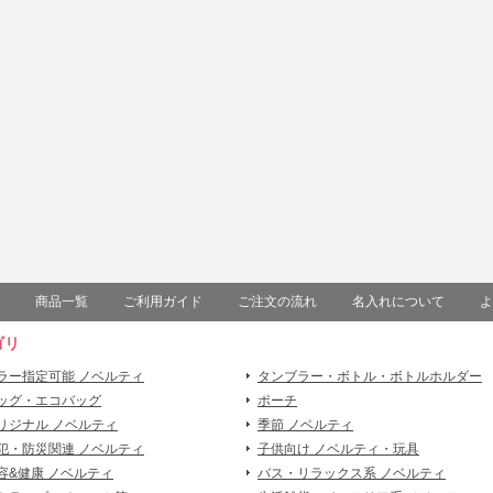
商品一覧
ご利用ガイド
ご注文の流れ
名入れについて
よ
ゴリ
ラー指定可能 ノベルティ
タンブラー・ボトル・ボトルホルダー
ッグ・エコバッグ
ポーチ
リジナル ノベルティ
季節 ノベルティ
犯・防災関連 ノベルティ
子供向け ノベルティ・玩具
容&健康 ノベルティ
バス・リラックス系 ノベルティ