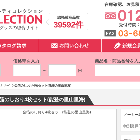
総掲載商品数
39592件
グッズの総合サイト
価格帯を入力
商品名・商品番号を入
〜
円
ナリー)
金箔のしおり4枚セット(能登の里山里海)
箔のしおり4枚セット(能登の里山里海)
メーカー
特別提供