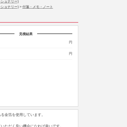
ーショナリー)
ーショナリー)
>
付箋・メモ・ノート
見積結果
円
円
ある金箔を使用しています。
ていただく良い機会になれば幸いです。