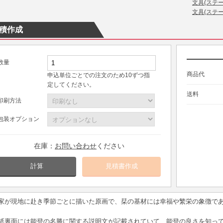
文具(ステ
文具(ステ
積作成
数量
商品代
申込単位ごとでの注文のため10ずつ指
定してください。
送料
印刷方法
包装オプション
在庫：
お問い合わせ
ください
計算
家が現地に赴き季節ごとに描いた原画で、栞の基材には幸福や繁栄の象徴で
紙裏面には能登の名勝に関する説明文が記載されていて、能登の良さを知っ