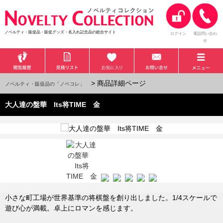
ノベルティ・販促品・販促グッズ・名入れ記念品の総合サイト
ログイン
電話問い合わ
せ
> 商品詳細ページ
ノベルティ・販促品の「ノベコレ」
大人達の盤華 Its将TIME 金
小さな町工場が世界基準の将棋盤を創り出しました。1/4スケールで
遊び心が満載。卓上にロマンを感じます。