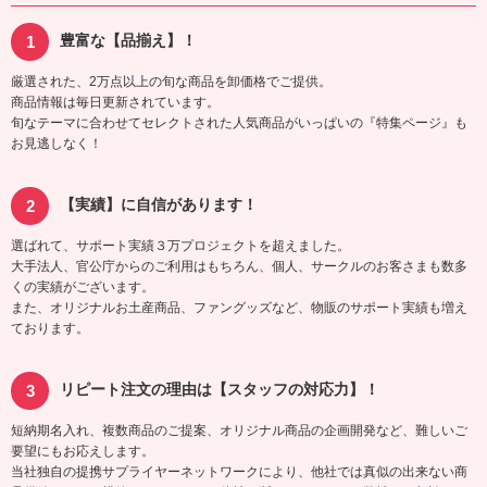
豊富な【品揃え】！
厳選された、2万点以上の旬な商品を卸価格でご提供。
商品情報は毎日更新されています。
旬なテーマに合わせてセレクトされた人気商品がいっぱいの『特集ページ』も
お見逃しなく！
【実績】に自信があります！
選ばれて、サポート実績３万プロジェクトを超えました。
大手法人、官公庁からのご利用はもちろん、個人、サークルのお客さまも数多
くの実績がございます。
また、オリジナルお土産商品、ファングッズなど、物販のサポート実績も増え
ております。
リピート注文の理由は【スタッフの対応力】！
短納期名入れ、複数商品のご提案、オリジナル商品の企画開発など、難しいご
要望にもお応えします。
当社独自の提携サプライヤーネットワークにより、他社では真似の出来ない商