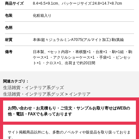
商品サイズ
8.4×6.5×9.1cm、パッケージサイズ:24.8×14.7×8.7cm
包装
化粧箱入り
色柄
材質
本体/超々ジュラルミンA7075(アルマイト加工) 駒/真鍮
備考
日本製、<セット内容> ・将棋盤×1 ・台座×1 ・駒×1組 ・駒
ケース×1 ・アクリルショーケース×1 ・手袋×1 ・ピンセッ
ト×1 ・クロス×1、出荷まで約20日間
関連カテゴリ：
生活雑貨・インテリア系グッズ
生活雑貨・インテリア系グッズ
>
インテリア
お問い合わせ・お見積もり・ご注文・サンプルお取り寄せはWEBの
他・電話・FAXでも承っております
サイト掲載商品以外にも、多数のノベルティや販促品を取り扱っておりま
す。