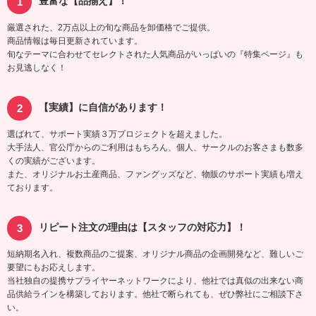
豊富な【品揃え】！
厳選された、2万点以上の旬な商品を卸価格でご提供。
商品情報は毎日更新されています。
旬なテーマに合わせてセレクトされた人気商品がいっぱいの『特集ページ』も
お見逃しなく！
【実績】に自信があります！
選ばれて、サポート実績３万プロジェクトを超えました。
大手法人、官公庁からのご利用はもちろん、個人、サークルのお客さまも数多
くの実績がございます。
また、オリジナルお土産商品、ファングッズなど、物販のサポート実績も増え
ております。
リピート注文の理由は【スタッフの対応力】！
短納期名入れ、複数商品のご提案、オリジナル商品の企画開発など、難しいご
要望にもお応えします。
当社独自の提携サプライヤーネットワークにより、他社では真似の出来ない商
品供給ラインを構築しております。他社で断られても、ぜひ弊社にご相談下さ
い。