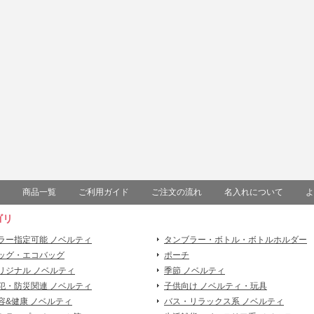
商品一覧
ご利用ガイド
ご注文の流れ
名入れについて
よ
ゴリ
ラー指定可能 ノベルティ
タンブラー・ボトル・ボトルホルダー
ッグ・エコバッグ
ポーチ
リジナル ノベルティ
季節 ノベルティ
犯・防災関連 ノベルティ
子供向け ノベルティ・玩具
容&健康 ノベルティ
バス・リラックス系 ノベルティ