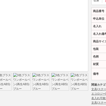
在庫
商品番号
申込単位
名入れ
名入れ備
商品サイ
包装
色柄
材質
備考
関連カテゴ
文具(ステ
エコロジー
名入れ可能
文具(ステ