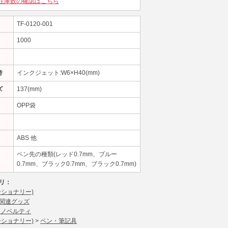
在庫数の確認はこちら
TF-0120-001
1000
考
インクジェット:W6×H40(mm)
ズ
137(mm)
OPP袋
ABS 他
ペン先の種類(レッド0.7mm、ブルー
0.7mm、ブラック0.7mm、ブラック0.7mm)
リ：
ーショナリー)
関連グッズ
 ノベルティ
ーショナリー)
>
ペン・筆記具