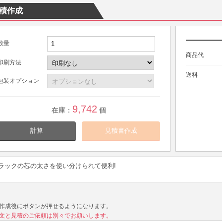
積作成
数量
商品代
印刷方法
送料
包装オプション
9,742
在庫：
個
計算
ラックの芯の太さを使い分けられて便利!
作成後にボタンが押せるようになります。
文と見積のご依頼は別々でお願いします。