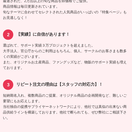
厳選された、2万点以上の旬な商品を卸価格でご提供。
商品情報は毎日更新されています。
旬なテーマに合わせてセレクトされた人気商品がいっぱいの『特集ページ』も
お見逃しなく！
【実績】に自信があります！
選ばれて、サポート実績３万プロジェクトを超えました。
大手法人、官公庁からのご利用はもちろん、個人、サークルのお客さまも数多
くの実績がございます。
また、オリジナルお土産商品、ファングッズなど、物販のサポート実績も増え
ております。
リピート注文の理由は【スタッフの対応力】！
短納期名入れ、複数商品のご提案、オリジナル商品の企画開発など、難しいご
要望にもお応えします。
当社独自の提携サプライヤーネットワークにより、他社では真似の出来ない商
品供給ラインを構築しております。他社で断られても、ぜひ弊社にご相談下さ
い。