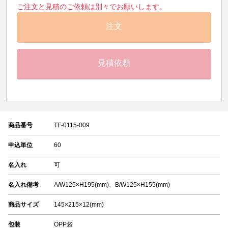
ご注文と見積のご依頼は別々でお願いします。
注文
見積依頼
商品番号
TF-0115-009
申込単位
60
名入れ
可
名入れ備考
A/W125×H195(mm)、B/W125×H155(mm)
商品サイズ
145×215×12(mm)
包装
OPP袋