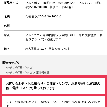
商品サイズ
マルチポット18(約3)(約189×189×129)・マルチパン21(約3)
(約225×220×90)・着脱ハンドル×各1
包装
化粧箱 /約255×240×160(入)
色柄
材質
アルミニウム合金(内面:フッ素樹脂加工・外面:焼付塗装・底
面:ステンレス)・強化ガラス
備考
箱入重量:約1.9 /中国製 /のし:A4判
関連カテゴリ：
キッチン関連グッズ
キッチン関連グッズ
>
調理器具
お問い合わせ・お見積もり・ご注文・サンプルお取り寄せはWEBの
他・電話・FAXでも承っております
サイト掲載商品以外にも、多数のノベルティや販促品を取り扱っておりま
す。