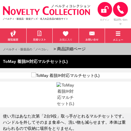
ノベルティ・販促品・販促グッズ・名入れ記念品の総合サイト
ログイン
電話問い合わ
せ
> 商品詳細ページ
ノベルティ・販促品の「ノベコレ」
ToMay 着脱IH対応マルチセット(L)
使い方はあなた次第「2台9役」取っ手がとれるマルチセットです。
ハンドルを外してそのまま食卓へ、洗い物も減らせます。本体は重
ねられるので収納に場所をとりません。