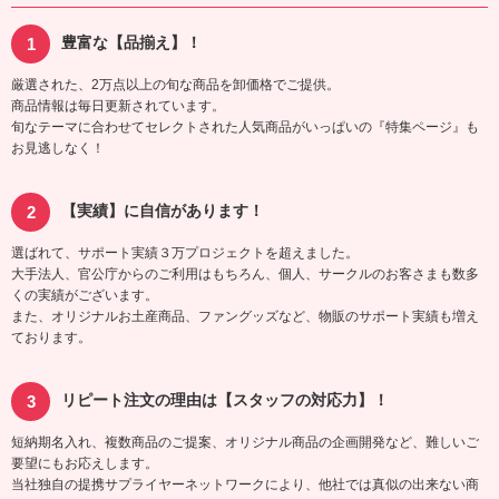
豊富な【品揃え】！
厳選された、2万点以上の旬な商品を卸価格でご提供。
商品情報は毎日更新されています。
旬なテーマに合わせてセレクトされた人気商品がいっぱいの『特集ページ』も
お見逃しなく！
【実績】に自信があります！
選ばれて、サポート実績３万プロジェクトを超えました。
大手法人、官公庁からのご利用はもちろん、個人、サークルのお客さまも数多
くの実績がございます。
また、オリジナルお土産商品、ファングッズなど、物販のサポート実績も増え
ております。
リピート注文の理由は【スタッフの対応力】！
短納期名入れ、複数商品のご提案、オリジナル商品の企画開発など、難しいご
要望にもお応えします。
当社独自の提携サプライヤーネットワークにより、他社では真似の出来ない商