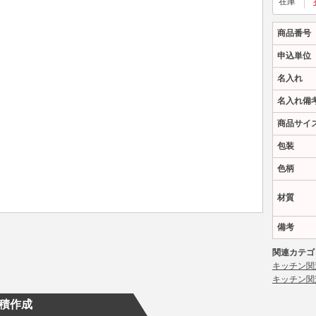
在庫
商品番号
申込単位
名入れ
名入れ備
商品サイ
包装
色柄
材質
備考
関連カテゴ
キッチン関
キッチン関
積作成