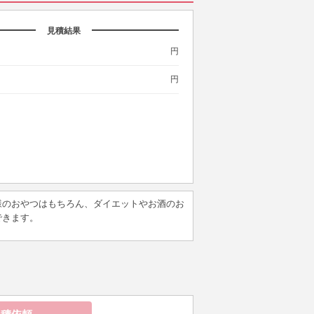
見積結果
円
円
様のおやつはもちろん、ダイエットやお酒のお
できます。