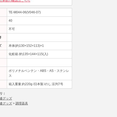
在庫数の確認はこちら
TE-M044-06(V046-07)
40
不可
考
ズ
本体(約130×152×113)×1
化粧箱 /約135×144×115(入)
ポリメチルペンテン・ABS・AS・ステンレ
ス
箱入重量:約220g /日本製 /のし:豆判7号
リ：
連グッズ
連グッズ
>
調理器具