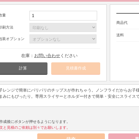
数量
商品代
印刷方法
送料
包装オプション
在庫：
お問い合わせ
ください
計算
子レンジで簡単にパリパリのチップスが作れちゃう。ノンフライだからお子
まみにもぴったり。専用スライサーとホルダー付きで簡単・安全にスライス
作成後にボタンが押せるようになります。
文と見積のご依頼は別々でお願いします。