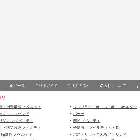
商品一覧
ご利用ガイド
ご注文の流れ
名入れについて
よ
ゴリ
ラー指定可能 ノベルティ
タンブラー・ボトル・ボトルホルダー
ッグ・エコバッグ
ポーチ
リジナル ノベルティ
季節 ノベルティ
犯・防災関連 ノベルティ
子供向け ノベルティ・玩具
容&健康 ノベルティ
バス・リラックス系 ノベルティ