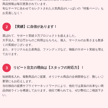
商品情報は毎日更新されています。
旬なテーマに合わせてセレクトされた人気商品がいっぱいの『特集ページ』も
お見逃しなく！
【実績】に自信があります！
選ばれて、サポート実績３万プロジェクトを超えました。
大手法人、官公庁からのご利用はもちろん、個人、サークルのお客さまも数多
くの実績がございます。
また、オリジナルお土産商品、ファングッズなど、物販のサポート実績も増え
ております。
リピート注文の理由は【スタッフの対応力】！
短納期名入れ、複数商品のご提案、オリジナル商品の企画開発など、難しいご
要望にもお応えします。
当社独自の提携サプライヤーネットワークにより、他社では真似の出来ない商
品供給ラインを構築しております。他社で断られても、ぜひ弊社にご相談下さ
い。