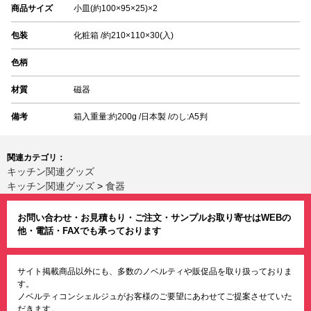
商品サイズ
小皿(約100×95×25)×2
包装
化粧箱 /約210×110×30(入)
色柄
材質
磁器
備考
箱入重量:約200g /日本製 /のし:A5判
関連カテゴリ：
キッチン関連グッズ
キッチン関連グッズ
>
食器
お問い合わせ・お見積もり・ご注文・サンプルお取り寄せはWEBの
他・電話・FAXでも承っております
サイト掲載商品以外にも、多数のノベルティや販促品を取り扱っておりま
す。
ノベルティコンシェルジュがお客様のご要望にあわせてご提案させていた
だきます。