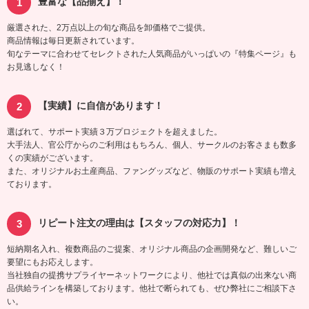
豊富な【品揃え】！
厳選された、2万点以上の旬な商品を卸価格でご提供。
商品情報は毎日更新されています。
旬なテーマに合わせてセレクトされた人気商品がいっぱいの『特集ページ』も
お見逃しなく！
【実績】に自信があります！
選ばれて、サポート実績３万プロジェクトを超えました。
大手法人、官公庁からのご利用はもちろん、個人、サークルのお客さまも数多
くの実績がございます。
また、オリジナルお土産商品、ファングッズなど、物販のサポート実績も増え
ております。
リピート注文の理由は【スタッフの対応力】！
短納期名入れ、複数商品のご提案、オリジナル商品の企画開発など、難しいご
要望にもお応えします。
当社独自の提携サプライヤーネットワークにより、他社では真似の出来ない商
品供給ラインを構築しております。他社で断られても、ぜひ弊社にご相談下さ
い。